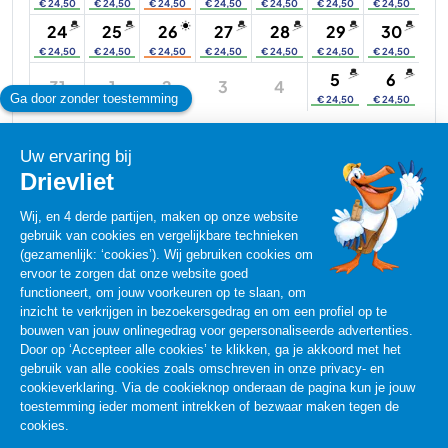
€ 24,50
€ 24,50
€ 24,50
€ 24,50
€ 24,50
€ 24,50
€ 24,50
24
25
26
27
28
29
30
€ 24,50
€ 24,50
€ 24,50
€ 24,50
€ 24,50
€ 24,50
€ 24,50
5
6
31
1
2
3
4
€ 24,50
€ 24,50
Geopend
Gezellig druk
Drievliet, Zomertijd - Langer geopend
Shows en entertainment
Tickets