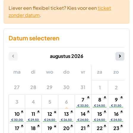
Liever een flexibel ticket? Kies voor een
ticket
zonder datum
.
Datum selecteren
augustus
2026
ma
di
wo
do
vr
za
zo
27
28
29
30
31
1
2
7
8
9
3
4
5
6
€ 33,50
€ 24,50
€ 31,50
10
11
12
13
14
15
16
€ 30,00
€ 29,50
€ 24,50
€ 26,50
€ 24,50
€ 24,50
€ 24,50
17
18
19
20
21
22
23